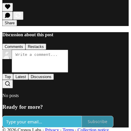
Share
Discussion about this post
Comments
Restacks
Top
Latest
Discussions
No posts
Ready for more?
Subscribe
© 2026 Cronos Labs
·
Privacy
∙
Terms
∙
Collection notice