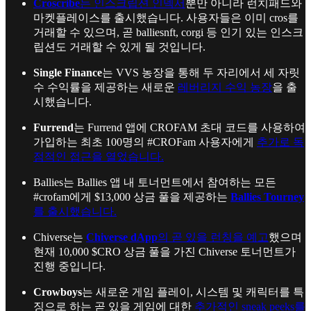
Croscribe
는 인스크립션 인덱서
뿐만 아니라 런치패드와
마켓플레이스를 출시했습니다. 사용자들은 이미 cros를
거래할 수 있으며, 곧 balliesnft, corgi 등 인기 있는 인스크
립션도 거래할 수 있게 될 것입니다.
Single Finance
는 VVS 농장을 통해 두 자리에서 세 자릿
수 수익률을 제공하는 새로운
레버리지 수익 농장
을 출
시했습니다.
Furrend
는 Furrend 앱에 CROFAM 초대 코드를 사용하여
가입하는 최초 100명의 #CROFam 사용자에게
추가로 독
점적인 접근을 열었습니다.
Ballies는 Ballies 앱 내 토너먼트에서 참여하는 모든
#crofam에게 $13,000 상금 풀을 제공하는
Ballies Tourney
를 출시했습니다.
Chiverse는
Chiverse dApp
의 곧 있을 런칭을 예고
했으며
현재 10,000 $CRO 상금 풀을 가진 Chiverse 토너먼트가
진행 중입니다.
Crowboys
는 새로운 게임 플레이, 시스템 및 캐릭터를 특
징으로 하는 곧 있을 게임에 대한
추가적인 sneak peeks를