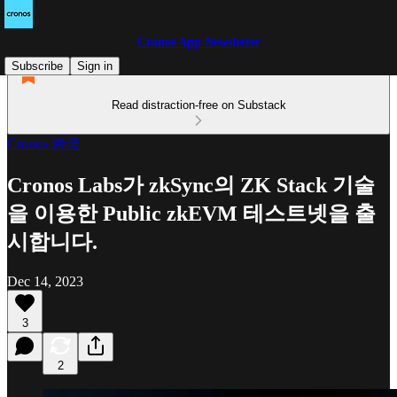
Cronos App Newsletter
Subscribe
Sign in
Read distraction-free on Substack
Cronos 한국
Cronos Labs가 zkSync의 ZK Stack 기술
을 이용한 Public zkEVM 테스트넷을 출
시합니다.
Dec 14, 2023
3
2