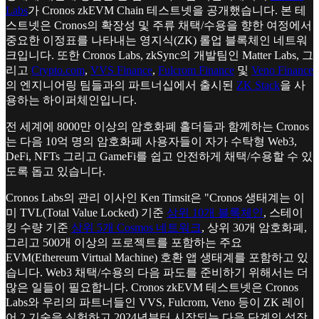
Labs
가 Cronos zkEVM Chain 테스트넷을 공개했습니다. 본 테
스트넷은 Cronos의 확장성 및 주류 채택/수용을 향한 여정에서
중요한 이정표를 나타내는 영지식(ZK) 롤업 블록체인 네트워
크입니다. 또한 Cronos Labs, zkSync의 개발팀인 Matter Labs, 그
리고
Crypto.com
,
VVS Finance
,
Fulcrom Finance
및
Veno Finance
의 엔지니어링 팀들과의 파트너십에서 출시된
ZK Stack
을 사
용하는 하이퍼체인입니다.
전 세계에 8000만 이상의 암호화폐 홀더들과 함께하는 Cronos
는 다음 10억 명의 암호화폐 사용자들이 자가 수탁형 Web3,
DeFi, NFTs 그리고 GameFi를 쉽고 안전하게 채택/수용할 수 있
도록 돕고 있습니다.
Cronos Labs의 관리 이사인 Ken Timsit은 "Cronos 생태계는 이
미 TVL(Total Value Locked) 기준
상위 10개 블록체인
, 스테이
킹 수량 기준
상위 5개 Cosmos 네트워크
, 상위 30개 암호화폐,
그리고 500개 이상의 프로젝트를 포함하는 주요
EVM(Ethereum Virtual Machine) 호환 앱 생태계를 포함하고 있
습니다. Web3 채택/수용의 다음 파도를 준비하기 위해서는 더
많은 일들이 필요합니다. Cronos zkEVM 테스트넷은 Cronos
Labs와 우리의 파트너들인 VVS, Fulcrom, Veno 등이 ZK 레이
어 2 기술을 실험하고 2024년부터 시작되는 다음 단계의 성장