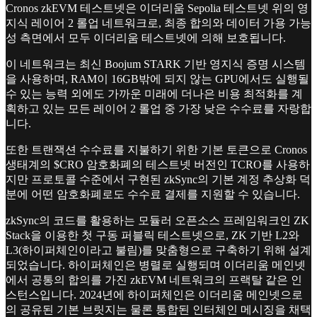
Cronos zkEVM 테스트넷은 이더리움 Sepolia 테스트넷 위의 영
지식 레이어 2 롤업 네트워크로, 최종 합의와 데이터 가용 가능
성 측면에서 모두 이더리움 테스트넷에 의해 보호됩니다.
이 네트워크는 최신 Boojum STARK 기반 영지식 증명 시스템
을 사용하며, RAM이 16GB밖에 되지 않는 GPU에서도 실행될
수 있는 능력 외에도 가까운 미래에 더나은 비용 최적화를 계
획하고 있는 모든 레이어 2 롤업 중 가장 낮은 수수료를 자랑합
니다.
또한 트랜잭션 수수료를 지불하기 위한 기본 토큰으로 Cronos
생태계의 $CRO 암호화폐의 테스트넷 버전인 TCRO를 사용하
지만 프로토콜 수준에서 구현된 zkSync의 기본 계정 추상화 덕
분에 어떤 암호화폐로도 수수료 결제를 지원할 수 있습니다.
zkSync의 코드를 활용하는 모듈러 오픈소스 프레임워크인 ZK
Stack을 이용한 첫 구동 퍼블릭 테스트넷으로, ZK 기반 L2와
L3(하이퍼체인이라고 불림)를 맞춤형으로 구축하기 위해 설계
되었습니다. 하이퍼체인은 병렬로 실행되며 이더리움 메인넷
에서 공통의 합의를 가진 zkEVM 네트워크의 프랙탈 같은 인
스턴스입니다. 2024년에 하이퍼체인은 이더리움 메인넷으로
의 공유된 기본 브릿지는 물론 통합된 인터체인 메시징을 채택