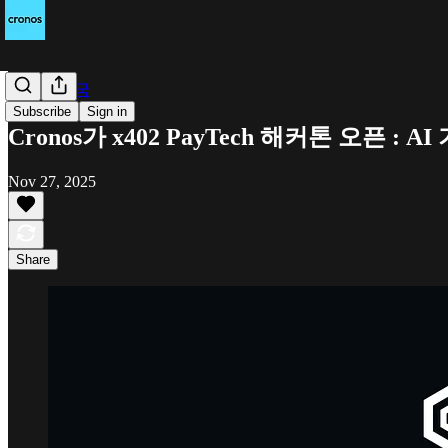
Cronos 한국
Subscribe
Sign in
Cronos가 x402 PayTech 해커톤 오픈
Nov 27, 2025
Share