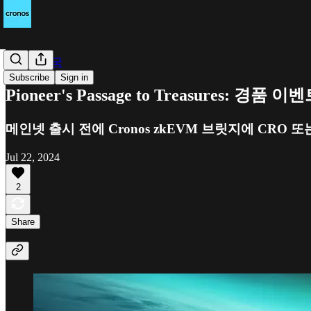
Cronos 한국
Subscribe
Sign in
Pioneer's Passage to Treasures: 경품 
메인넷 출시 전에 Cronos zkEVM 브릿지에 CRO 또
Jul 22, 2024
2
Share